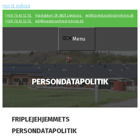
Hop til indhold
(+45) 76 43 12 70
Hjarbækvej 59, 8831 Løgstrup
agl@loegstrupfriplejehjem.dk
(+45) 76 43 12 70
agl@loegstrupfriplejehjem.dk
Menu
PERSONDATAPOLITIK
FRIPLEJEHJEMMETS
PERSONDATAPOLITIK