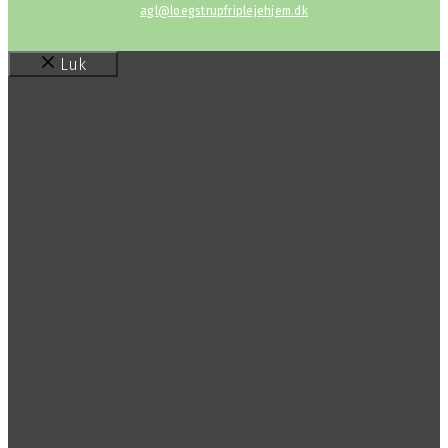
agl@loegstrupfriplejehjem.dk
Luk