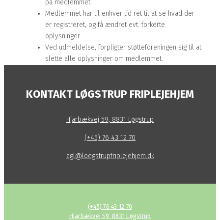
på medlemmet.
Medlemmet har til enhver tid ret til at se hvad der
er registreret, og få ændret evt. forkerte
oplysninger.
Ved udmeldelse, forpligter støtteforeningen sig til at
slette alle oplysninger om medlemmet.
KONTAKT LØGSTRUP FRIPLEJEHJEM
Hjarbækvej 59, 8831 Løgstrup
(+45) 76 43 12 70
agl@loegstrupfriplejehjem.dk
(+45) 76 43 12 70
Hjarbækvej 59, 8831 Løgstrup